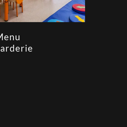
Menu
arderie